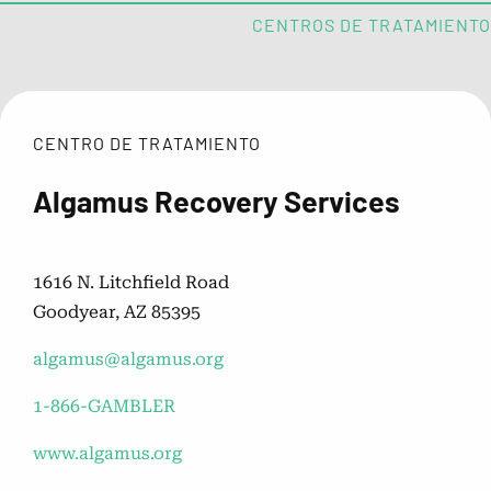
CENTROS DE TRATAMIENTO
Autoevaluación de problemas con
el juego
CENTRO DE TRATAMIENTO
Algamus Recovery Services
Ayuda por estado
1616 N. Litchfield Road
Opciones de tratamiento para los
Goodyear, AZ 85395
problemas con el juego
algamus@algamus.org
1-866-GAMBLER
Cómo elegir el programa de
tratamiento ideal
www.algamus.org