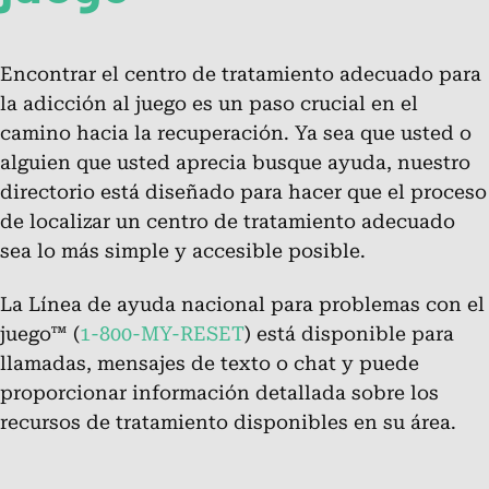
Chat.
Encontrar el centro de tratamiento adecuado para
la adicción al juego es un paso crucial en el
Chat Online
camino hacia la recuperación. Ya sea que usted o
alguien que usted aprecia busque ayuda, nuestro
directorio está diseñado para hacer que el proceso
Acerca de la Línea de ayuda
de localizar un centro de tratamiento adecuado
nacional para problemas con el
sea lo más simple y accesible posible.
juego™
La Línea de ayuda nacional para problemas con el
Infórmese sobre los servicios de la línea de ayuda para
juego™ (
1-800-MY-RESET
) está disponible para
las personas afectadas por problemas con el juego.
llamadas, mensajes de texto o chat y puede
proporcionar información detallada sobre los
Preguntas frecuentes: ¿Qué son los
recursos de tratamiento disponibles en su área.
problemas con el juego o
ludopatía?