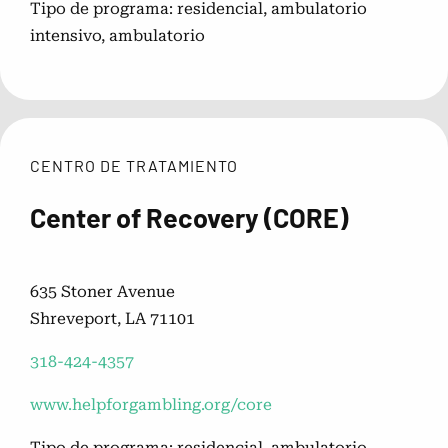
Tipo de programa: residencial, ambulatorio
intensivo, ambulatorio
Directorio de consejeros de juego
Centros de tratamiento de
problemas con el juego
CENTRO DE TRATAMIENTO
Center of Recovery (CORE)
Recursos de apoyo entre pares
635 Stoner Avenue
Shreveport, LA 71101
318-424-4357
www.helpforgambling.org/core
Tipo de programa: residencial, ambulatorio