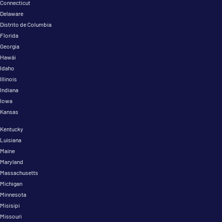
Connecticut
Delaware
Distrito de Columbia
Florida
Georgia
Hawái
Idaho
Illinois
Indiana
Iowa
Kansas
Kentucky
Luisiana
Maine
Maryland
Massachusetts
Michigan
Minnesota
Misisipi
Missouri