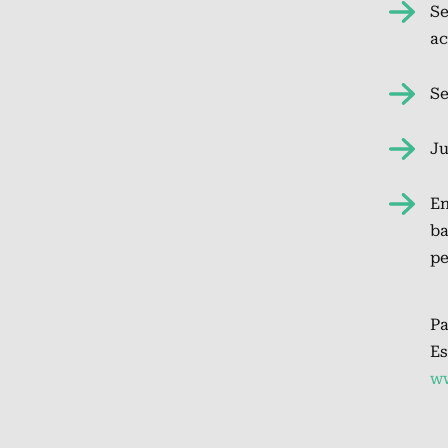
Se
ac
Se
Ju
En
ba
pe
Pa
Es
ww