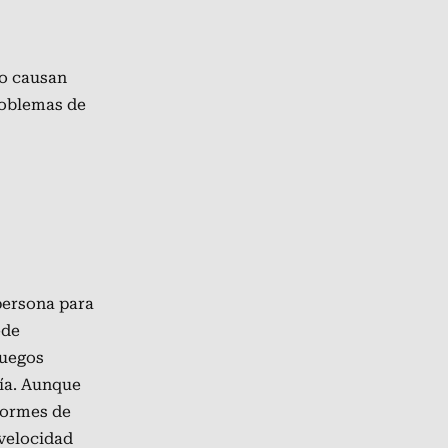
no causan
problemas de
persona para
ede
juegos
tía. Aunque
formes de
 velocidad