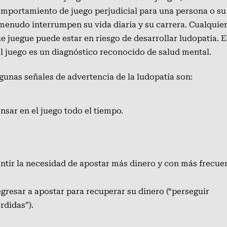
mportamiento de juego perjudicial para una persona o su 
Opciones de tratamiento para
menudo interrumpen su vida diaria y su carrera. Cualquie
Recursos de apoyo entre 
los problemas con el juego
e juegue puede estar en riesgo de desarrollar ludopatía. E
l juego es un diagnóstico reconocido de salud mental.
Cómo elegir el programa de
Dire
gunas señales de advertencia de la ludopatía son:
tratamiento ideal
jue
nsar en el juego todo el tiempo.
Cent
prob
ntir la necesidad de apostar más dinero y con más frecue
gresar a apostar para recuperar su dinero (“perseguir
rdidas”).