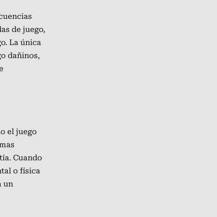
ecuencias
as de juego,
o. La única
go dañinos,
e
o el juego
emas
atía. Cuando
tal o física
a un