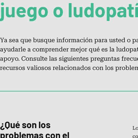
juego o ludopat
Acerca de la Línea de ayuda
nacional para problemas con el
juego™
Ya sea que busque información para usted o pa
Infórmese sobre los servicios de la línea de ayuda para
ayudarle a comprender mejor qué es la ludopat
las personas afectadas por problemas con el juego.
apoyo. Consulte las siguientes preguntas frec
recursos valiosos relacionados con los problem
Preguntas frecuentes: ¿Qué son
los problemas con el juego o
ludopatía?
Autoevaluación de problemas con
¿Qué son los
el juego
Lo
problemas con el
co