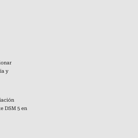
ionar
ia y
iación
te
DSM 5 en