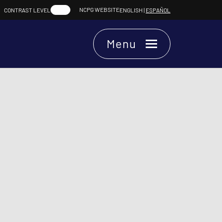
NCPG WEBSITE
CONTRAST LEVEL
ENGLISH
|
ESPAÑOL
Menu
Chat.
Chat Online