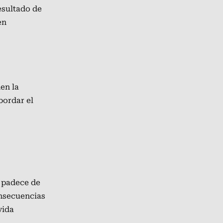
esultado de
en
en la
bordar el
a padece de
onsecuencias
vida