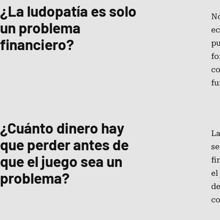
¿La ludopatía es solo
No
un problema
ec
financiero?
pu
fo
co
fu
¿Cuánto dinero hay
La
que perder antes de
se
que el juego sea un
fi
problema?
el
de
co