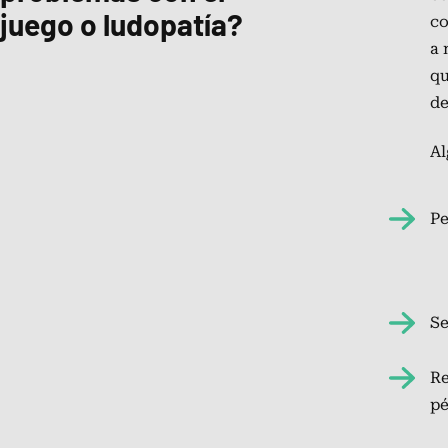
juego o ludopatía?
co
a 
qu
de
Al
Pe
Se
Re
pé