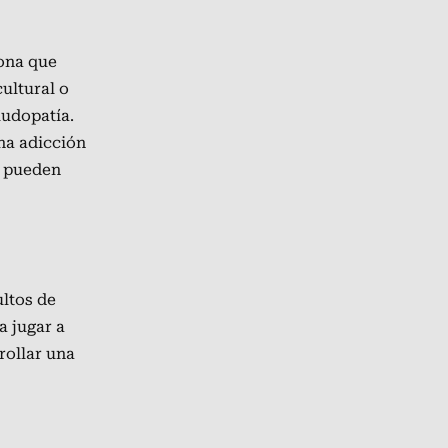
ona que
 cultural
o
ludopatía.
na adicción
d
pueden
ltos de
a jugar
a
rollar una