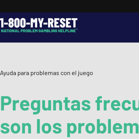
Skip
to
content
Search…
Ayuda para problemas con el juego
Preguntas frec
Call.
1-800-MY-RESET
son los problem