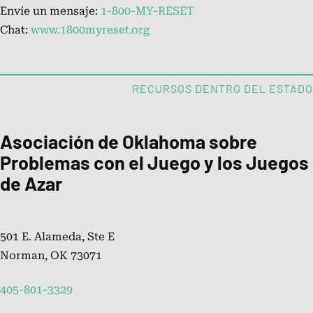
Envíe un mensaje:
1-800-MY-RESET
Chat:
www.1800myreset.org
Autoevaluación de problemas con
el juego
RECURSOS DENTRO DEL ESTADO
Ayuda por estado
Asociación de Oklahoma sobre
Problemas con el Juego y los Juegos
de Azar
Opciones de tratamiento para los
problemas con el juego
501 E. Alameda, Ste E
Norman, OK 73071
Cómo elegir el programa de
tratamiento ideal
405-801-3329