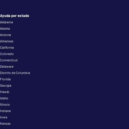
Ayuda por estado
Alabama
Alaska
Arizona
Arkansas
California
Colorado
Connecticut
Delaware
Distrito de Columbia
Florida
Georgia
Hawái
Idaho
Illinois
Indiana
Iowa
Kansas