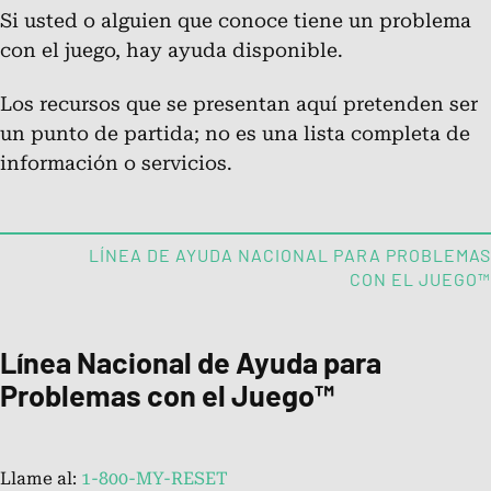
Si usted o alguien que conoce tiene un problema
con el juego, hay ayuda disponible.
Chat.
Los recursos que se presentan aquí pretenden ser
Chat Online
un punto de partida; no es una lista completa de
información o servicios.
Acerca de la Línea de ayuda
nacional para problemas con el
LÍNEA DE AYUDA NACIONAL PARA PROBLEMAS
juego™
CON EL JUEGO™
Infórmese sobre los servicios de la línea de ayuda para
las personas afectadas por problemas con el juego.
Línea Nacional de Ayuda para
Problemas con el Juego™
Preguntas frecuentes: ¿Qué son los
problemas con el juego o
ludopatía?
Llame al:
1-800-MY-RESET